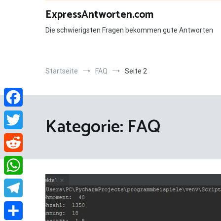
Zum
ExpressAntworten.com
Inhalt
springen
Die schwierigsten Fragen bekommen gute Antworten
Startseite
FAQ
Seite 2
Facebook
Kategorie:
FAQ
Twitter
Reddit
WhatsApp
Telegram