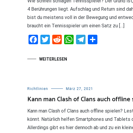
Wie schnell schlagen Tennisspieler? Der Grund ist,
4 Berührungen liegt. Aufschlag und Return sind da
bist du meistens voll in der Bewegung und entwed
braucht ein Tennisspieler um einen Satz zu […]
Facebook
Twitter
Reddit
WhatsApp
Telegram
Teilen
WEITERLESEN
Richtlinien
März 27, 2021
Kann man Clash of Clans auch offline 
Kann man Clash of Clans auch offline spielen? Lest 
könnt. Natürlich helfen Smartphones und Tablets
Allerdings gibt es hier dennoch ab und zu ein kle