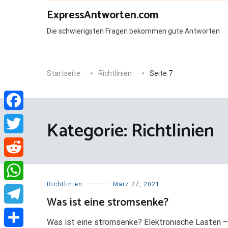
Zum
ExpressAntworten.com
Inhalt
springen
Die schwierigsten Fragen bekommen gute Antworten
Startseite
Richtlinien
Seite 7
Facebook
Kategorie:
Richtlinien
Twitter
Reddit
Richtlinien
März 27, 2021
WhatsApp
Was ist eine stromsenke?
Telegram
Was ist eine stromsenke? Elektronische Lasten –