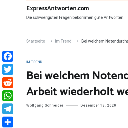
Zum
ExpressAntworten.com
Inhalt
springen
Die schwierigsten Fragen bekommen gute Antworten
Startseite
Im Trend
Bei welchem Notendurchs
IM TREND
Facebook
Bei welchem Notend
Twitter
Arbeit wiederholt w
Reddit
Wolfgang Schneider
Dezember 18, 2020
WhatsApp
Telegram