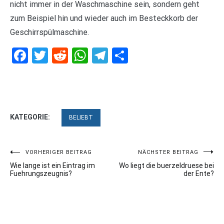
nicht immer in der Waschmaschine sein, sondern geht
zum Beispiel hin und wieder auch im Besteckkorb der
Geschirrspülmaschine.
Facebook
Twitter
Reddit
WhatsApp
Telegram
Teilen
KATEGORIE:
BELIEBT
Beitragsnavigation
VORHERIGER BEITRAG
NÄCHSTER BEITRAG
Wie lange ist ein Eintrag im
Wo liegt die buerzeldruese bei
Fuehrungszeugnis?
der Ente?