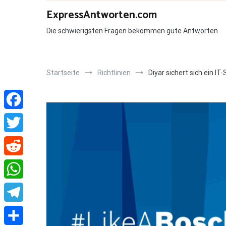
Zum
ExpressAntworten.com
Inhalt
springen
Die schwierigsten Fragen bekommen gute Antworten
Startseite
Richtlinien
Diyar sichert sich ein 
Facebook
Twitter
Reddit
WhatsApp
Telegram