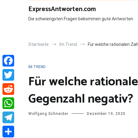
Zum
ExpressAntworten.com
Inhalt
springen
Die schwierigsten Fragen bekommen gute Antworten
Startseite
Im Trend
Für welche rationalen Zah
IM TREND
Facebook
Für welche rationale
Twitter
Gegenzahl negativ?
Reddit
Wolfgang Schneider
Dezember 19, 2020
WhatsApp
Telegram