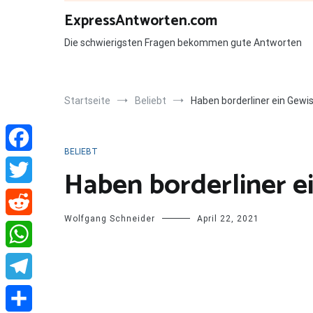
Zum
ExpressAntworten.com
Inhalt
springen
Die schwierigsten Fragen bekommen gute Antworten
Startseite
Beliebt
Haben borderliner ein Gewi
BELIEBT
Facebook
Haben borderliner e
Twitter
Wolfgang Schneider
April 22, 2021
Reddit
WhatsApp
Telegram