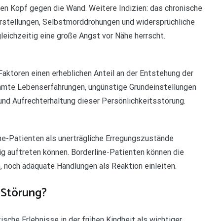
hren Kopf gegen die Wand. Weitere Indizien: das chronische
Vorstellungen, Selbstmorddrohungen und widersprüchliche
gleichzeitig eine große Angst vor Nähe herrscht.
ktoren einen erheblichen Anteil an der Entstehung der
immte Lebenserfahrungen, ungünstige Grundeinstellungen
nd Aufrechterhaltung dieser Persönlichkeitsstörung.
e-Patienten als unerträgliche Erregungszustände
ig auftreten können. Borderline-Patienten können die
noch adäquate Handlungen als Reaktion einleiten.
-Störung?
che Erlebnisse in der frühen Kindheit als wichtiger