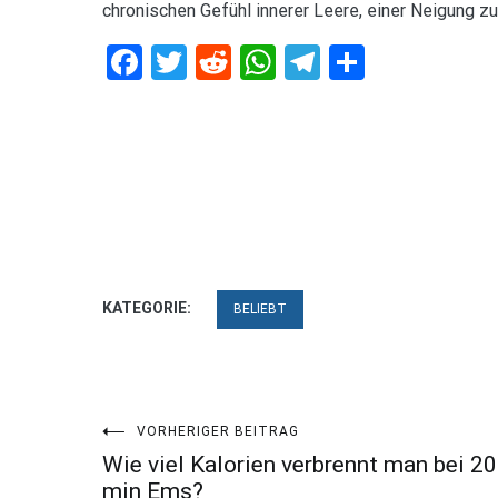
chronischen Gefühl innerer Leere, einer Neigung z
Facebook
Twitter
Reddit
WhatsApp
Telegram
Teilen
KATEGORIE:
BELIEBT
Beitragsnavigation
VORHERIGER BEITRAG
Wie viel Kalorien verbrennt man bei 20
min Ems?