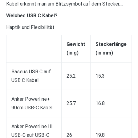
Kabel erkennt man am Blitzsymbol auf dem Stecker….
Welches USB C Kabel?
Haptik und Flexibilität
Gewicht
Steckerlänge
(in g)
(in mm)
Baseus USB C auf
25.2
15.3
USB C Kabel
Anker Powerline+
25.7
16.8
90cm USB-C Kabel
Anker Powerline III
USB-C auf USB-C
26
19.8