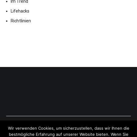
Im Trend
Lifehacks
Richtlinien
Copyright © 2026
ExpressAntworten.com
. All rights reserved.
Wir verwenden Cookies, um sicherzustellen, dass wir Ihnen die
Theme:
Cenote
by ThemeGrill. Powered by
WordPress
.
bestmögliche Erfahrung auf unserer Website bieten. Wenn Sie