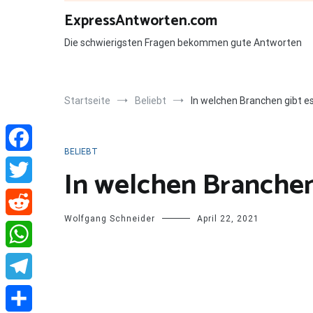
Zum
ExpressAntworten.com
Inhalt
springen
Die schwierigsten Fragen bekommen gute Antworten
Startseite
Beliebt
In welchen Branchen gibt e
BELIEBT
Facebook
In welchen Branchen
Twitter
Wolfgang Schneider
April 22, 2021
Reddit
WhatsApp
Telegram