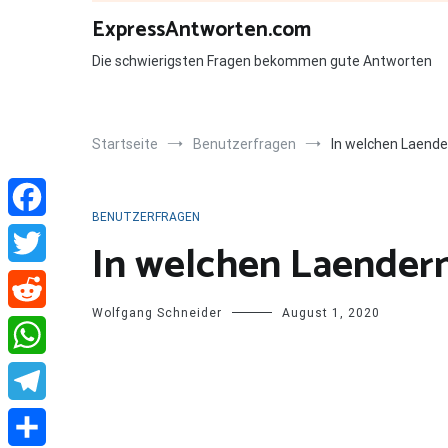
Zum
ExpressAntworten.com
Inhalt
springen
Die schwierigsten Fragen bekommen gute Antworten
Startseite
Benutzerfragen
In welchen Laender
BENUTZERFRAGEN
Facebook
In welchen Laendern 
Twitter
Wolfgang Schneider
August 1, 2020
Reddit
WhatsApp
Telegram