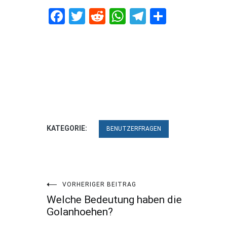
Facebook
Twitter
Reddit
WhatsApp
Telegram
Teilen
KATEGORIE:
BENUTZERFRAGEN
Beitragsnavigation
VORHERIGER BEITRAG
Welche Bedeutung haben die
Golanhoehen?