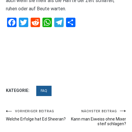
auch wenn sie mehr als die Hälfte der Zeit schlafen,
ruhen oder auf Beute warten.
Facebook
Twitter
Reddit
WhatsApp
Telegram
Teilen
KATEGORIE:
FAQ
Beitragsnavigation
VORHERIGER BEITRAG
NÄCHSTER BEITRAG
Welche Erfolge hat Ed Sheeran?
Kann man Eiweiss ohne Mixer
steif schlagen?