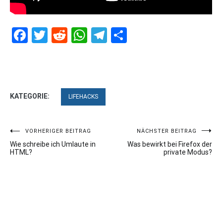
Facebook
Twitter
Reddit
WhatsApp
Telegram
Teilen
KATEGORIE:
LIFEHACKS
Beitragsnavigation
VORHERIGER BEITRAG
NÄCHSTER BEITRAG
Wie schreibe ich Umlaute in
Was bewirkt bei Firefox der
HTML?
private Modus?