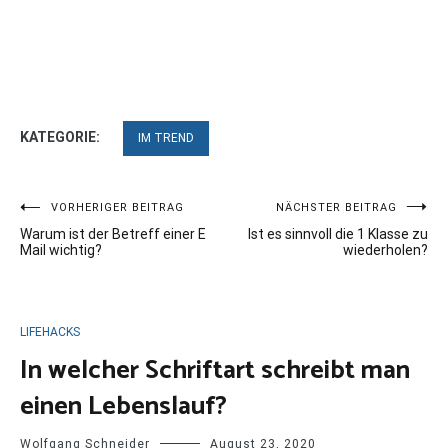
KATEGORIE:
IM TREND
Beitragsnavigation
VORHERIGER BEITRAG
NÄCHSTER BEITRAG
Warum ist der Betreff einer E
Ist es sinnvoll die 1 Klasse zu
Mail wichtig?
wiederholen?
LIFEHACKS
In welcher Schriftart schreibt man
einen Lebenslauf?
Wolfgang Schneider
August 23, 2020