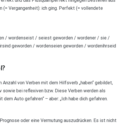
 Perfekt und das Plusquamperfekt hingegen bestehen aus
 (= Vergangenheit): ich ging. Perfekt (= vollendete
n / wordenseist / seiest geworden / wordener / sie /
rsind geworden / wordenseien geworden / wordenihrseid
l?
 Anzahl von Verben mit dem Hilfsverb „haben“ gebildet,
iv sowie bei reflexiven bzw. Diese Verben werden als
t dem Auto gefahren“ – aber: „Ich habe dich gefahren.
 Prognose oder eine Vermutung auszudrücken. Es ist nicht