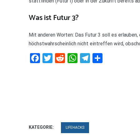
stattfinden (Futur I) oder in der Zukunft bereits a
Was ist Futur 3?
Mit anderen Worten: Das Futur 3 soll es erlauben, 
höchstwahrscheinlich nicht eintreffen wird, obscho
Facebook
Twitter
Reddit
WhatsApp
Telegram
Teilen
KATEGORIE:
LIFEHACKS