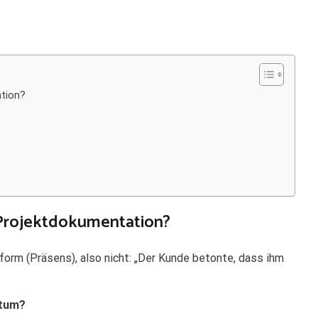
ation?
e Projektdokumentation?
rm (Präsens), also nicht: „Der Kunde betonte, dass ihm
itum?