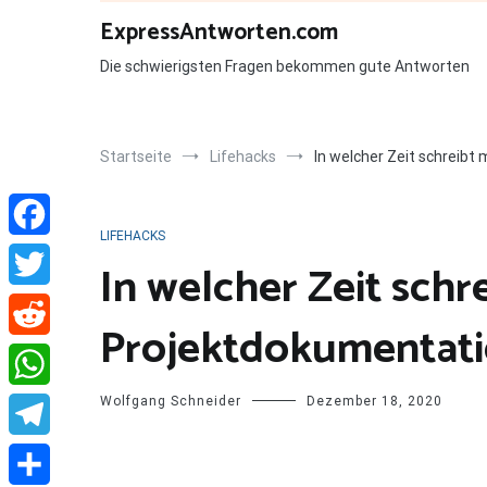
Zum
ExpressAntworten.com
Inhalt
springen
Die schwierigsten Fragen bekommen gute Antworten
Startseite
Lifehacks
In welcher Zeit schreib
LIFEHACKS
Facebook
In welcher Zeit schr
Twitter
Projektdokumentati
Reddit
Wolfgang Schneider
Dezember 18, 2020
WhatsApp
Telegram