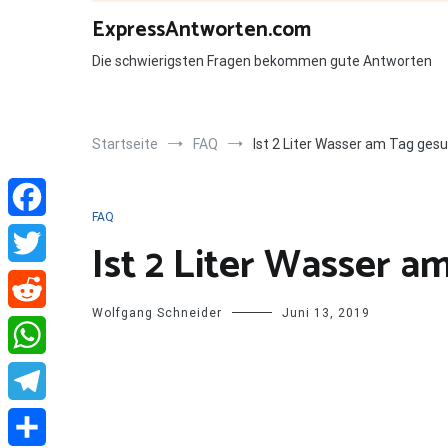
Zum
ExpressAntworten.com
Inhalt
springen
Die schwierigsten Fragen bekommen gute Antworten
Startseite
FAQ
Ist 2 Liter Wasser am Tag ges
FAQ
Facebook
Ist 2 Liter Wasser 
Twitter
Wolfgang Schneider
Juni 13, 2019
Reddit
WhatsApp
Telegram