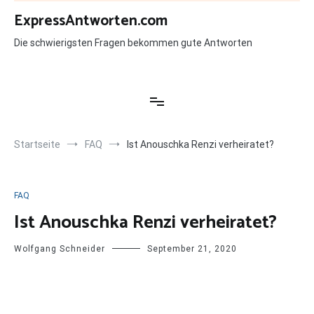
Zum
ExpressAntworten.com
Inhalt
springen
Die schwierigsten Fragen bekommen gute Antworten
Startseite
FAQ
Ist Anouschka Renzi verheiratet?
FAQ
Ist Anouschka Renzi verheiratet?
Wolfgang Schneider
September 21, 2020