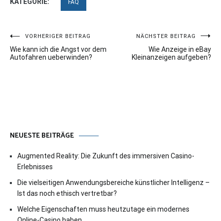
KATEGORIE:
FAQ
Beitragsnavigation
VORHERIGER BEITRAG
NÄCHSTER BEITRAG
Wie kann ich die Angst vor dem
Wie Anzeige in eBay
Autofahren ueberwinden?
Kleinanzeigen aufgeben?
NEUESTE BEITRÄGE
Augmented Reality: Die Zukunft des immersiven Casino-
Erlebnisses
Die vielseitigen Anwendungsbereiche künstlicher Intelligenz –
Ist das noch ethisch vertretbar?
Welche Eigenschaften muss heutzutage ein modernes
Online-Casino haben