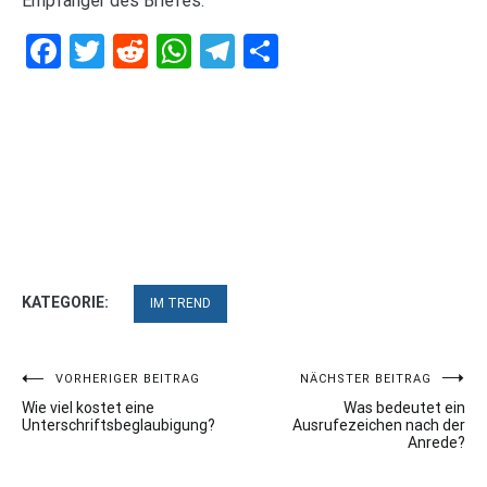
Empfänger des Briefes.
Facebook
Twitter
Reddit
WhatsApp
Telegram
Teilen
KATEGORIE:
IM TREND
Beitragsnavigation
VORHERIGER BEITRAG
NÄCHSTER BEITRAG
Wie viel kostet eine
Was bedeutet ein
Unterschriftsbeglaubigung?
Ausrufezeichen nach der
Anrede?