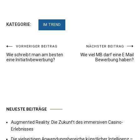
KATEGORIE:
IM TREND
Beitragsnavigation
VORHERIGER BEITRAG
NÄCHSTER BEITRAG
Wie schreibt man am besten
Wie viel MB darf eine E Mail
eine Initiativbewerbung?
Bewerbung haben?
NEUESTE BEITRÄGE
Augmented Reality: Die Zukunft des immersiven Casino-
Erlebnisses
Die vielseitigen Anwendungsbereiche künstlicher Intelligenz –