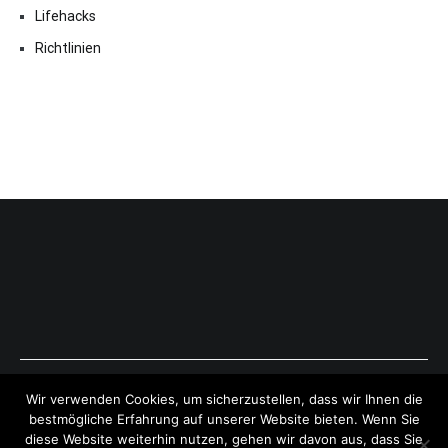
Lifehacks
Richtlinien
Copyright © 2026
ExpressAntworten.com
. All rights reserved.
Wir verwenden Cookies, um sicherzustellen, dass wir Ihnen die
Theme:
Cenote
by ThemeGrill. Powered by
WordPress
.
bestmögliche Erfahrung auf unserer Website bieten. Wenn Sie
diese Website weiterhin nutzen, gehen wir davon aus, dass Sie