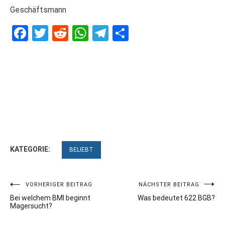
Geschäftsmann
Facebook
Twitter
Reddit
WhatsApp
Telegram
Teilen
KATEGORIE:
BELIEBT
Beitragsnavigation
VORHERIGER BEITRAG
NÄCHSTER BEITRAG
Bei welchem BMI beginnt
Was bedeutet 622 BGB?
Magersucht?