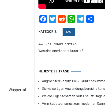
Facebook
Twitter
Reddit
WhatsAp
Teleg
Tei
KATEGORIE:
FAQ
Beitragsnavigation
VORHERIGER BEITRAG
Was sind anerkannte Kurorte?
NEUESTE BEITRÄGE
Augmented Reality: Die Zukunft des imme
Die vielseitigen Anwendungsbereiche künstl
Wuppertal
Welche Eigenschaften muss heutzutage e
Vom Badetourismus zum modernen Gamepla