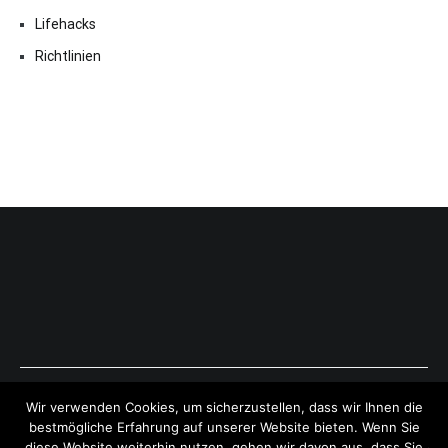
Lifehacks
Richtlinien
Copyright © 2026
ExpressAntworten.com
. All rights reserved.
Wir verwenden Cookies, um sicherzustellen, dass wir Ihnen die
Theme:
Cenote
by ThemeGrill. Powered by
WordPress
.
bestmögliche Erfahrung auf unserer Website bieten. Wenn Sie
diese Website weiterhin nutzen, gehen wir davon aus, dass Sie