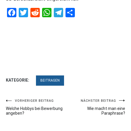
Facebook
Twitter
Reddit
WhatsApp
Telegram
Teilen
KATEGORIE:
BEITRAGEN
Beitragsnavigation
VORHERIGER BEITRAG
NÄCHSTER BEITRAG
Welche Hobbys bei Bewerbung
Wie macht man eine
angeben?
Paraphrase?