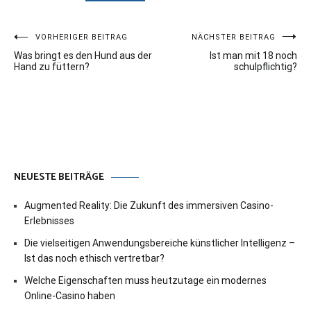
Beitragsnavigation
VORHERIGER BEITRAG
NÄCHSTER BEITRAG
Was bringt es den Hund aus der
Ist man mit 18 noch
Hand zu füttern?
schulpflichtig?
NEUESTE BEITRÄGE
Augmented Reality: Die Zukunft des immersiven Casino-
Erlebnisses
Die vielseitigen Anwendungsbereiche künstlicher Intelligenz –
Ist das noch ethisch vertretbar?
Welche Eigenschaften muss heutzutage ein modernes
Online-Casino haben