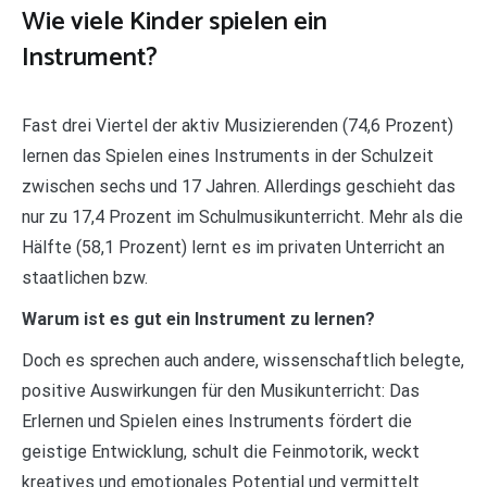
Wie viele Kinder spielen ein
Instrument?
Fast drei Viertel der aktiv Musizierenden (74,6 Prozent)
lernen das Spielen eines Instruments in der Schulzeit
zwischen sechs und 17 Jahren. Allerdings geschieht das
nur zu 17,4 Prozent im Schulmusikunterricht. Mehr als die
Hälfte (58,1 Prozent) lernt es im privaten Unterricht an
staatlichen bzw.
Warum ist es gut ein Instrument zu lernen?
Doch es sprechen auch andere, wissenschaftlich belegte,
positive Auswirkungen für den Musikunterricht: Das
Erlernen und Spielen eines Instruments fördert die
geistige Entwicklung, schult die Feinmotorik, weckt
kreatives und emotionales Potential und vermittelt