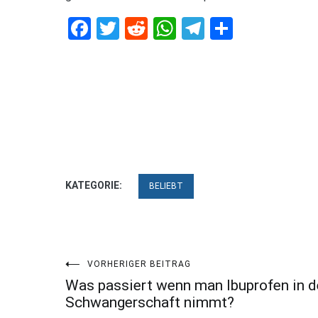
Facebook
Twitter
Reddit
WhatsApp
Telegram
Teilen
KATEGORIE:
BELIEBT
Beitragsnavigation
VORHERIGER BEITRAG
Was passiert wenn man Ibuprofen in d
Schwangerschaft nimmt?