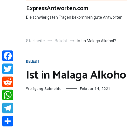
Zum
ExpressAntworten.com
Inhalt
springen
Die schwierigsten Fragen bekommen gute Antworten
Startseite
Beliebt
Ist in Malaga Alkohol?
BELIEBT
Facebook
Ist in Malaga Alkoho
Twitter
Wolfgang Schneider
Februar 14, 2021
Reddit
WhatsApp
Telegram