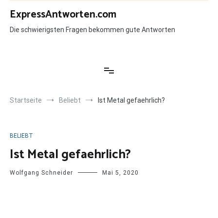
Zum
ExpressAntworten.com
Inhalt
springen
Die schwierigsten Fragen bekommen gute Antworten
Startseite
Beliebt
Ist Metal gefaehrlich?
BELIEBT
Ist Metal gefaehrlich?
Wolfgang Schneider
Mai 5, 2020