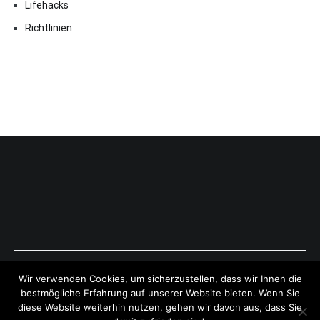
Lifehacks
Richtlinien
Copyright © 2026
ExpressAntworten.com
. All rights reserved.
Wir verwenden Cookies, um sicherzustellen, dass wir Ihnen die
Theme:
Cenote
by ThemeGrill. Powered by
WordPress
.
bestmögliche Erfahrung auf unserer Website bieten. Wenn Sie
diese Website weiterhin nutzen, gehen wir davon aus, dass Sie