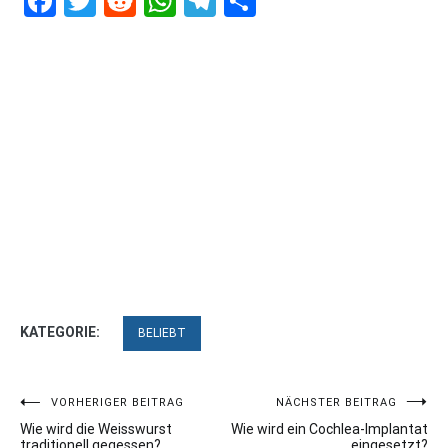
Facebook
Twitter
Reddit
WhatsApp
Telegram
Teilen
KATEGORIE:
BELIEBT
Beitragsnavigation
VORHERIGER BEITRAG
NÄCHSTER BEITRAG
Wie wird die Weisswurst
Wie wird ein Cochlea-Implantat
traditionell gegessen?
eingesetzt?