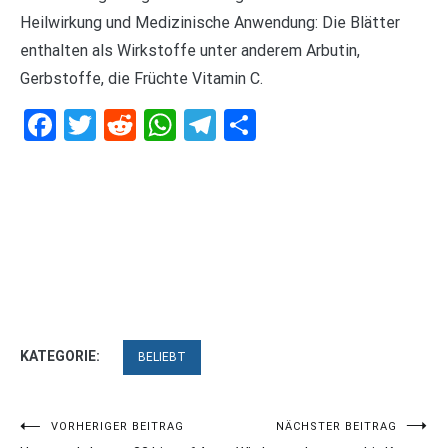
Heilwirkung und Medizinische Anwendung: Die Blätter
enthalten als Wirkstoffe unter anderem Arbutin,
Gerbstoffe, die Früchte Vitamin C.
Facebook
Twitter
Reddit
WhatsApp
Telegram
Teilen
KATEGORIE:
BELIEBT
Beitragsnavigation
VORHERIGER BEITRAG
NÄCHSTER BEITRAG