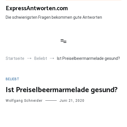
Zum
ExpressAntworten.com
Inhalt
springen
Die schwierigsten Fragen bekommen gute Antworten
Startseite
Beliebt
Ist Preiselbeermarmelade gesund?
BELIEBT
Ist Preiselbeermarmelade gesund?
Wolfgang Schneider
Juni 21, 2020