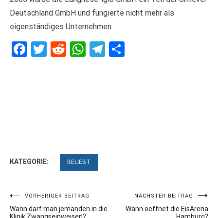
Deutschland GmbH und fungierte nicht mehr als
eigenständiges Unternehmen.
Facebook
Twitter
Reddit
WhatsApp
Telegram
Teilen
KATEGORIE:
BELIEBT
Beitragsnavigation
VORHERIGER BEITRAG
NÄCHSTER BEITRAG
Wann darf man jemanden in die
Wann oeffnet die EisArena
Klinik Zwangseinweisen?
Hamburg?