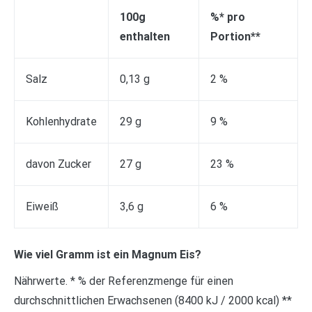
100g
%* pro
enthalten
Portion**
Salz
0,13 g
2 %
Kohlenhydrate
29 g
9 %
davon Zucker
27 g
23 %
Eiweiß
3,6 g
6 %
Wie viel Gramm ist ein Magnum Eis?
Nährwerte. * % der Referenzmenge für einen
durchschnittlichen Erwachsenen (8400 kJ / 2000 kcal) **