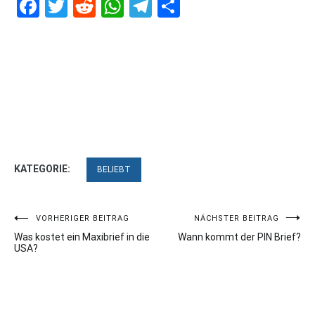
Facebook
Twitter
Reddit
WhatsApp
Telegram
Teilen
KATEGORIE:
BELIEBT
Beitragsnavigation
VORHERIGER BEITRAG
NÄCHSTER BEITRAG
Was kostet ein Maxibrief in die
Wann kommt der PIN Brief?
USA?