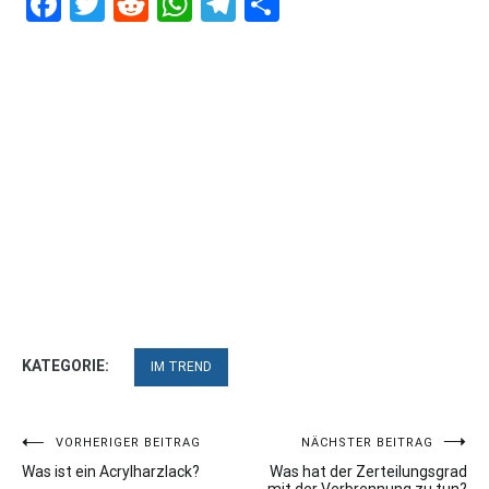
Facebook
Twitter
Reddit
WhatsApp
Telegram
Teilen
KATEGORIE:
IM TREND
Beitragsnavigation
VORHERIGER BEITRAG
NÄCHSTER BEITRAG
Was ist ein Acrylharzlack?
Was hat der Zerteilungsgrad
mit der Verbrennung zu tun?