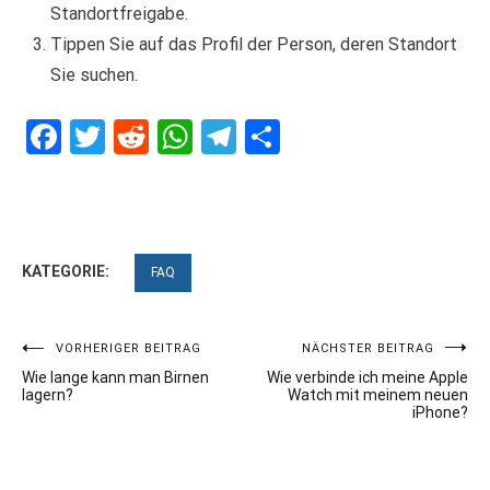
Standortfreigabe.
Tippen Sie auf das Profil der Person, deren Standort
Sie suchen.
Facebook
Twitter
Reddit
WhatsApp
Telegram
Teilen
KATEGORIE:
FAQ
Beitragsnavigation
VORHERIGER BEITRAG
NÄCHSTER BEITRAG
Wie lange kann man Birnen
Wie verbinde ich meine Apple
lagern?
Watch mit meinem neuen
iPhone?