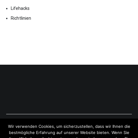
Lifehacks
Richtlinien
Copyright © 2026
ExpressAntworten.com
. All rights reserved.
Wir verwenden Cookies, um sicherzustellen, dass wir Ihnen die
Theme:
Cenote
by ThemeGrill. Powered by
WordPress
.
bestmögliche Erfahrung auf unserer Website bieten. Wenn Sie