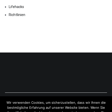
Lifehacks
Richtlinien
Copyright © 2026
ExpressAntworten.com
. All rights reserved.
Wir verwenden Cookies, um sicherzustellen, dass wir Ihnen die
Theme:
Cenote
by ThemeGrill. Powered by
WordPress
.
bestmögliche Erfahrung auf unserer Website bieten. Wenn Sie