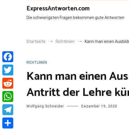
Zum
ExpressAntworten.com
Inhalt
springen
Die schwierigsten Fragen bekommen gute Antworten
Startseite
Richtlinien
Kann man einen Ausbildu
RICHTLINIEN
Facebook
Kann man einen Aus
Twitter
Antritt der Lehre k
Reddit
Wolfgang Schneider
Dezember 19, 2020
WhatsApp
Telegram