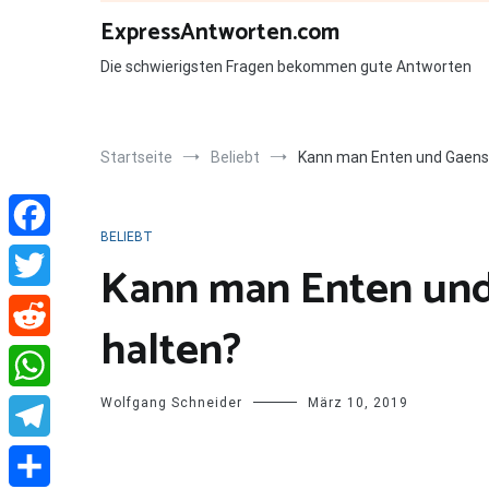
Zum
ExpressAntworten.com
Inhalt
springen
Die schwierigsten Fragen bekommen gute Antworten
Startseite
Beliebt
Kann man Enten und Gaen
BELIEBT
Facebook
Kann man Enten un
Twitter
halten?
Reddit
Wolfgang Schneider
März 10, 2019
WhatsApp
Telegram