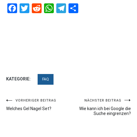
Facebook
Twitter
Reddit
WhatsApp
Telegram
Teilen
KATEGORIE:
FAQ
Beitragsnavigation
VORHERIGER BEITRAG
NÄCHSTER BEITRAG
Welches Gel Nagel Set?
Wie kann ich bei Google die
Suche eingrenzen?