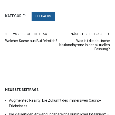
KATEGORIE:
LIFEHACKS
Beitragsnavigation
VORHERIGER BEITRAG
NÄCHSTER BEITRAG
Welcher Kaese aus Buffelmilch?
Was ist die deutsche
Nationalhymne in der aktuellen
Fassung?
NEUESTE BEITRÄGE
Augmented Reality: Die Zukunft des immersiven Casino-
Erlebnisses
Die vielseitigen Anwendungsbereiche künstlicher Intelligenz –