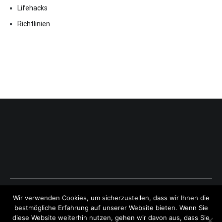
Lifehacks
Richtlinien
Copyright © 2026
ExpressAntworten.com
. All rights reserved.
Wir verwenden Cookies, um sicherzustellen, dass wir Ihnen die
Theme:
Cenote
by ThemeGrill. Powered by
WordPress
.
bestmögliche Erfahrung auf unserer Website bieten. Wenn Sie
diese Website weiterhin nutzen, gehen wir davon aus, dass Sie