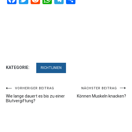
KATEGORIE:
RICHTLINIEN
Beitragsnavigation
VORHERIGER BEITRAG
NÄCHSTER BEITRAG
Wie lange dauert es bis zu einer
Können Muskeln knacken?
Blutvergiftung?