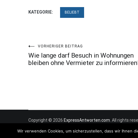
KATEGORIE:
BELIEBT
Beitragsnavigation
VORHERIGER BEITRAG
Wie lange darf Besuch in Wohnungen
bleiben ohne Vermieter zu informieren
Copyright © 2026
ExpressAntworten.com
. All rights r
Wir verwenden Cookies, um sicherzustellen, dass wir Ihnen di