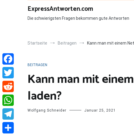
Zum
ExpressAntworten.com
Inhalt
springen
Die schwierigsten Fragen bekommen gute Antworten
Startseite
Beitragen
Kann man mit einem Netz
BEITRAGEN
Facebook
Kann man mit einem 
Twitter
laden?
Reddit
Wolfgang Schneider
Januar 25, 2021
WhatsApp
Telegram