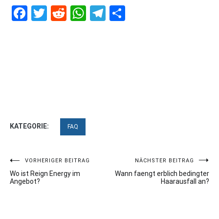
Facebook
Twitter
Reddit
WhatsApp
Telegram
Teilen
KATEGORIE:
FAQ
Beitragsnavigation
VORHERIGER BEITRAG
NÄCHSTER BEITRAG
Wo ist Reign Energy im
Wann faengt erblich bedingter
Angebot?
Haarausfall an?