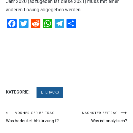
Jahr 2020 (abzugeben ist diese 2021) muss mit einer
anderen Lösung abgegeben werden.
Facebook
Twitter
Reddit
WhatsApp
Telegram
Teilen
KATEGORIE:
LIFEHACKS
Beitragsnavigation
VORHERIGER BEITRAG
NÄCHSTER BEITRAG
Was bedeutet Abkürzung f?
Was ist analytisch?