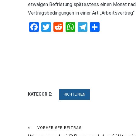
etwaigen Befristung spätestens einen Monat nach
Vertragsbedingungen in einer Art „Arbeitsvertrag“ 
Facebook
Twitter
Reddit
WhatsApp
Telegram
Teilen
KATEGORIE:
RICHTLINIEN
Beitragsnavigation
VORHERIGER BEITRAG