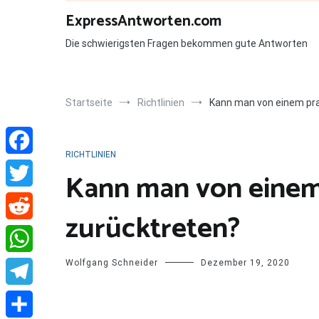
Zum
ExpressAntworten.com
Inhalt
springen
Die schwierigsten Fragen bekommen gute Antworten
Startseite
Richtlinien
Kann man von einem pra
RICHTLINIEN
Facebook
Kann man von einem
Twitter
zurücktreten?
Reddit
Wolfgang Schneider
Dezember 19, 2020
WhatsApp
Telegram