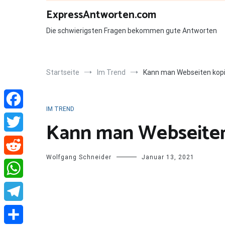
Zum
ExpressAntworten.com
Inhalt
springen
Die schwierigsten Fragen bekommen gute Antworten
Startseite
Im Trend
Kann man Webseiten kop
IM TREND
Facebook
Kann man Webseiten
Twitter
Wolfgang Schneider
Januar 13, 2021
Reddit
WhatsApp
Telegram