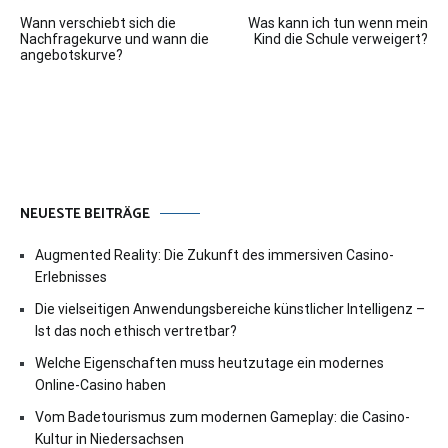
Beitragsnavigation
Wann verschiebt sich die
Was kann ich tun wenn mein
Nachfragekurve und wann die
Kind die Schule verweigert?
angebotskurve?
NEUESTE BEITRÄGE
Augmented Reality: Die Zukunft des immersiven Casino-
Erlebnisses
Die vielseitigen Anwendungsbereiche künstlicher Intelligenz –
Ist das noch ethisch vertretbar?
Welche Eigenschaften muss heutzutage ein modernes
Online-Casino haben
Vom Badetourismus zum modernen Gameplay: die Casino-
Kultur in Niedersachsen