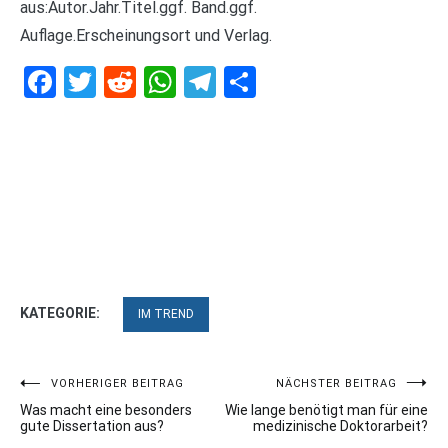
aus:Autor.Jahr.Titel.ggf. Band.ggf.
Auflage.Erscheinungsort und Verlag.
Facebook
Twitter
Reddit
WhatsApp
Telegram
Teilen
KATEGORIE:
IM TREND
Beitragsnavigation
VORHERIGER BEITRAG
NÄCHSTER BEITRAG
Was macht eine besonders
Wie lange benötigt man für eine
gute Dissertation aus?
medizinische Doktorarbeit?