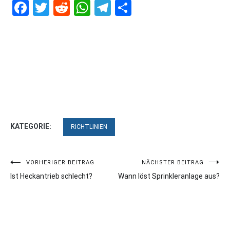
Facebook
Twitter
Reddit
WhatsApp
Telegram
Teilen
KATEGORIE:
RICHTLINIEN
Beitragsnavigation
VORHERIGER BEITRAG
NÄCHSTER BEITRAG
Ist Heckantrieb schlecht?
Wann löst Sprinkleranlage aus?