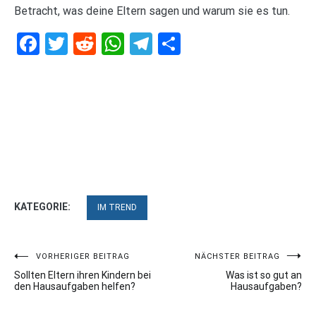
Betracht, was deine Eltern sagen und warum sie es tun.
Facebook
Twitter
Reddit
WhatsApp
Telegram
Teilen
KATEGORIE:
IM TREND
Beitragsnavigation
VORHERIGER BEITRAG
NÄCHSTER BEITRAG
Sollten Eltern ihren Kindern bei
Was ist so gut an
den Hausaufgaben helfen?
Hausaufgaben?