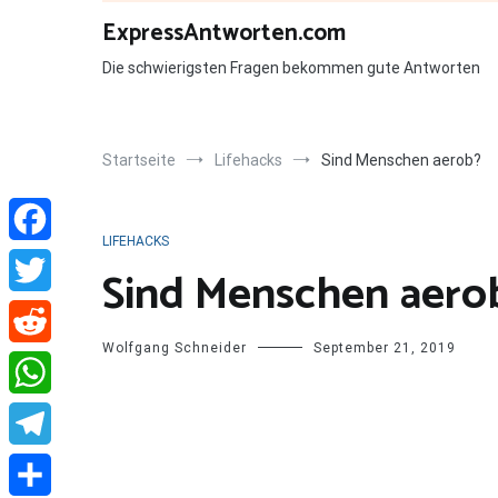
Zum
ExpressAntworten.com
Inhalt
springen
Die schwierigsten Fragen bekommen gute Antworten
Startseite
Lifehacks
Sind Menschen aerob?
LIFEHACKS
Facebook
Sind Menschen aero
Twitter
Wolfgang Schneider
September 21, 2019
Reddit
WhatsApp
Telegram