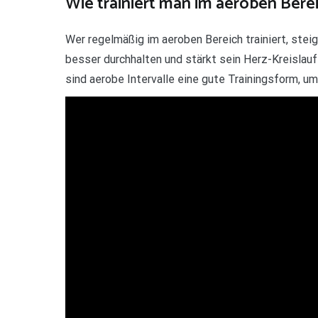
Wie trainiert man im aeroben Bere
Wer regelmäßig im aeroben Bereich trainiert, stei
besser durchhalten und stärkt sein Herz-Kreisla
sind aerobe Intervalle eine gute Trainingsform, u