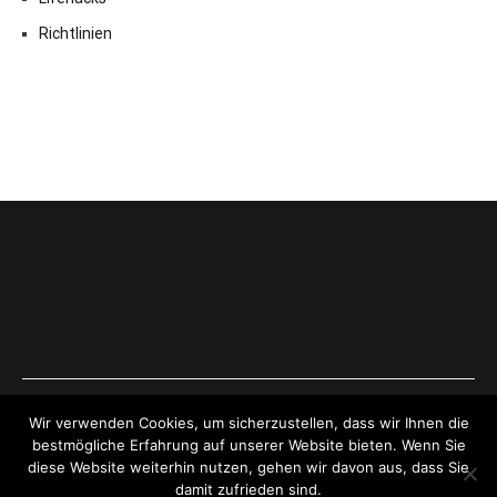
Richtlinien
Copyright © 2026
ExpressAntworten.com
. All rights reserved.
Wir verwenden Cookies, um sicherzustellen, dass wir Ihnen die
Theme:
Cenote
by ThemeGrill. Powered by
WordPress
.
bestmögliche Erfahrung auf unserer Website bieten. Wenn Sie
diese Website weiterhin nutzen, gehen wir davon aus, dass Sie
damit zufrieden sind.