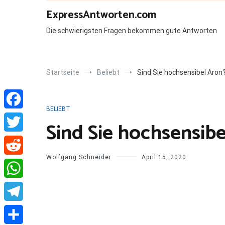
Zum
ExpressAntworten.com
Inhalt
springen
Die schwierigsten Fragen bekommen gute Antworten
Startseite
Beliebt
Sind Sie hochsensibel Aron
BELIEBT
Facebook
Sind Sie hochsensib
Twitter
Wolfgang Schneider
April 15, 2020
Reddit
WhatsApp
Telegram