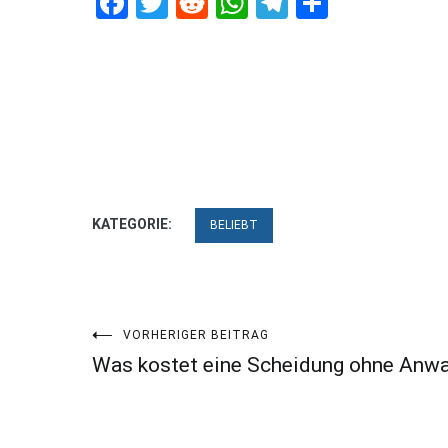
Facebook
Twitter
Reddit
WhatsApp
Telegram
Teilen
KATEGORIE:
BELIEBT
Beitragsnavigation
VORHERIGER BEITRAG
Was kostet eine Scheidung ohne Anwa